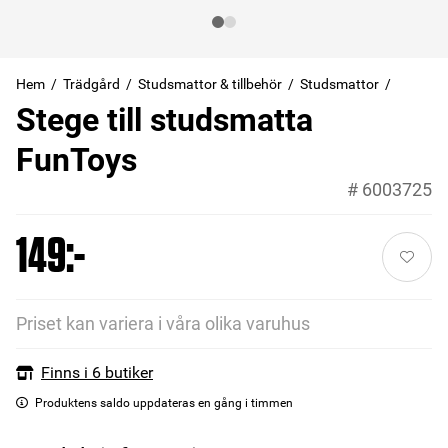
Hem
Trädgård
Studsmattor & tillbehör
Studsmattor
Stege till studsmatta
FunToys
#
6003725
149:-
Priset kan variera i våra olika varuhus
Finns i 6 butiker
Produktens saldo uppdateras en gång i timmen