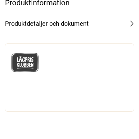
Produktinformation
Produktdetaljer och dokument
GÅ MED I LÅGPRISKLUBBEN
Du får en massa fantastiska klubbpriser
och 365 dagars öppet köp.