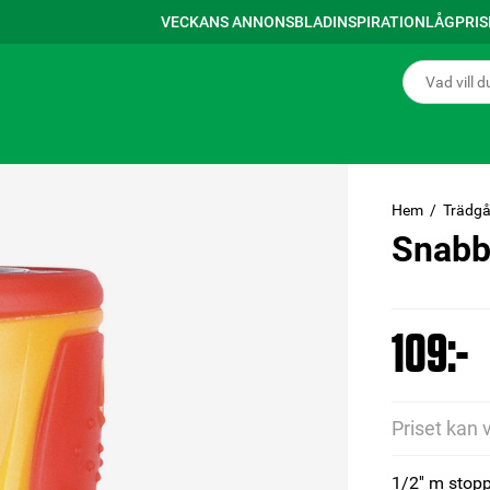
VECKANS ANNONSBLAD
INSPIRATION
LÅGPRI
Hem
Trädgå
Snabb
109:-
Priset kan 
1/2'' m stop