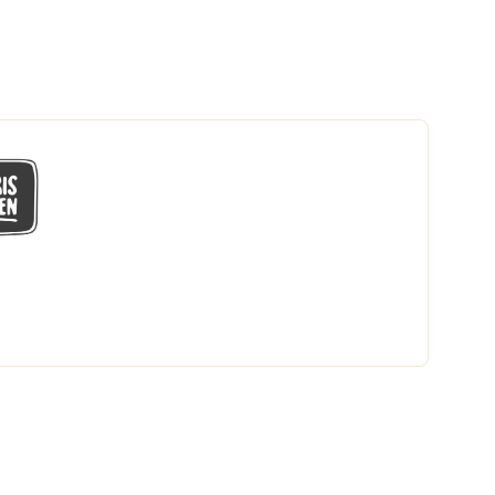
GÅ MED I LÅGPRISKLUBBEN
Du får en massa fantastiska klubbpriser
och 365 dagars öppet köp.