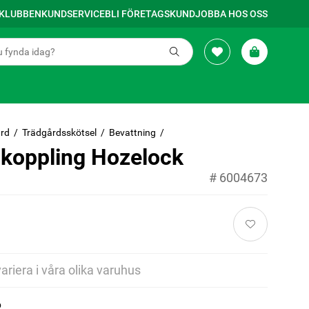
SKLUBBEN
KUNDSERVICE
BLI FÖRETAGSKUND
JOBBA HOS OSS
rd
Trädgårdsskötsel
Bevattning
koppling Hozelock
#
6004673
variera i våra olika varuhus
p