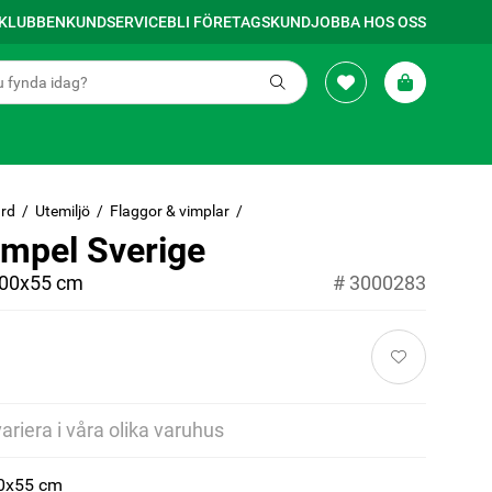
SKLUBBEN
KUNDSERVICE
BLI FÖRETAGSKUND
JOBBA HOS OSS
rd
Utemiljö
Flaggor & vimplar
impel Sverige
300x55 cm
#
3000283
variera i våra olika varuhus
00x55 cm