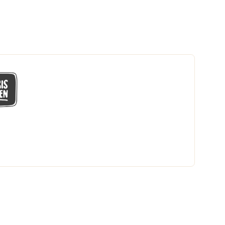
GÅ MED I LÅGPRISKLUBBEN
Du får en massa fantastiska klubbpriser
och 365 dagars öppet köp.