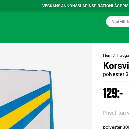
VECKANS ANNONSBLAD
INSPIRATION
LÅGPRI
Hem
Trädgå
Korsv
polyester 
129:-
Priset kan 
polyester 3