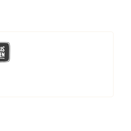
GÅ MED I LÅGPRISKLUBBEN
Du får en massa fantastiska klubbpriser
och 365 dagars öppet köp.