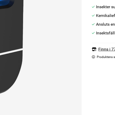
Insekter s
Kemikalief
Ansluts enk
Insektsfäl
Finns i 7
Produktens s