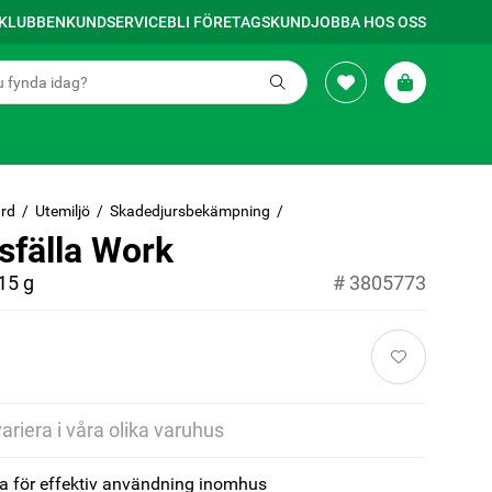
SKLUBBEN
KUNDSERVICE
BLI FÖRETAGSKUND
JOBBA HOS OSS
rd
Utemiljö
Skadedjursbekämpning
sfälla Work
15 g
#
3805773
variera i våra olika varuhus
la för effektiv användning inomhus