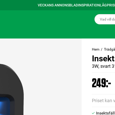
VECKANS ANNONSBLAD
INSPIRATION
LÅGPRI
Hem
Trädgå
Insekt
3W, svart 3
249:-
Priset kan 
Insektsfäl