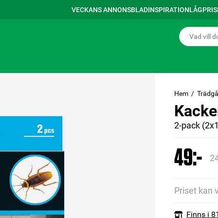
VECKANS ANNONSBLAD
INSPIRATION
LÅGPRI
Hem
Trädgå
Kacker
2-pack (2x1
49:-
24
Priset kan 
Finns i 8