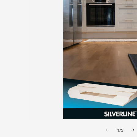
1
/
3