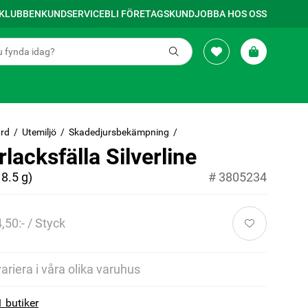
SKLUBBEN
KUNDSERVICE
BLI FÖRETAGSKUND
JOBBA HOS OSS
rd
Utemiljö
Skadedjursbekämpning
lacksfälla Silverline
8.5 g)
#
3805234
,50:- / Styck
variera i våra olika varuhus
1 butiker