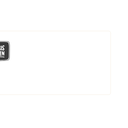
GÅ MED I LÅGPRISKLUBBEN
Du får en massa fantastiska klubbpriser
och 365 dagars öppet köp.