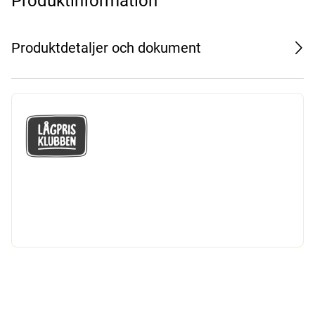
Produktinformation
Produktdetaljer och dokument
GÅ MED I LÅGPRISKLUBBEN
Du får en massa fantastiska klubbpriser
och 365 dagars öppet köp.