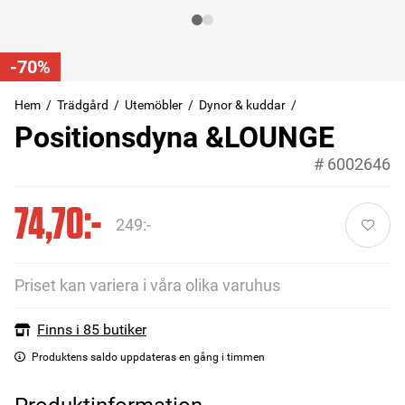
-70%
Hem
Trädgård
Utemöbler
Dynor & kuddar
Positionsdyna &LOUNGE
#
6002646
74,70:-
249:-
Priset kan variera i våra olika varuhus
Finns i 85 butiker
Produktens saldo uppdateras en gång i timmen