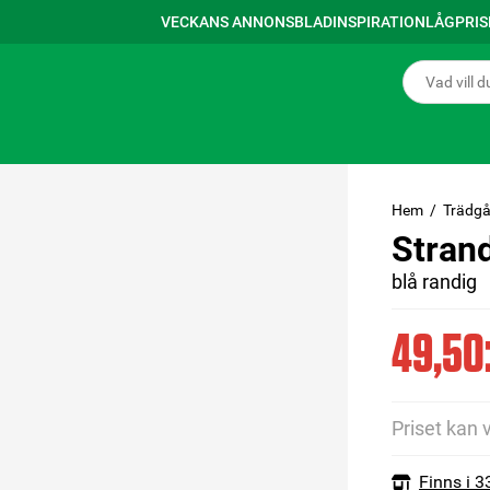
VECKANS ANNONSBLAD
INSPIRATION
LÅGPRI
Hem
Trädgå
Stran
blå randig
49,50:
Priset kan 
Finns i 3