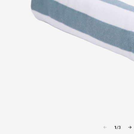
1
/
3