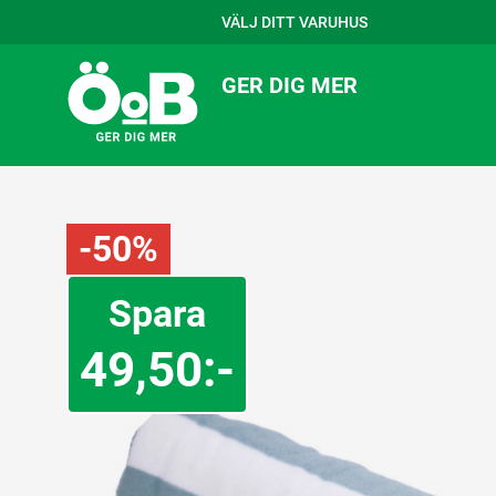
VÄLJ DITT VARUHUS
GER DIG MER
-50%
Spara
49,50:-