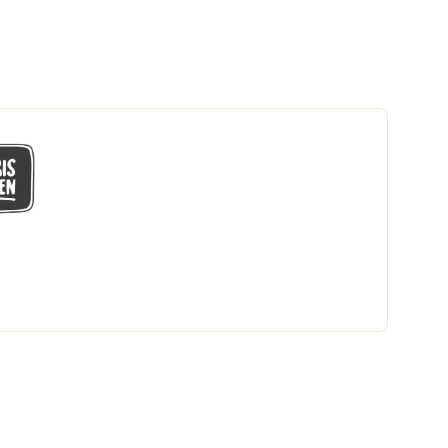
GÅ MED I LÅGPRISKLUBBEN
Du får en massa fantastiska klubbpriser
och 365 dagars öppet köp.