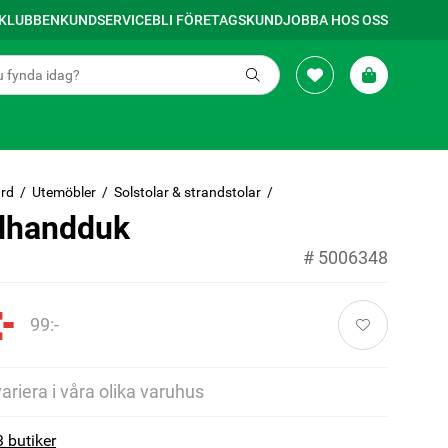
SKLUBBEN
KUNDSERVICE
BLI FÖRETAGSKUND
JOBBA HOS OSS
rd
Utemöbler
Solstolar & strandstolar
dhandduk
#
5006348
-
99:-
variera i våra olika varuhus
3 butiker