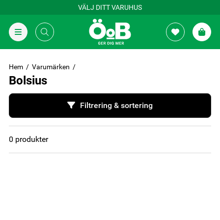
VÄLJ DITT VARUHUS
Hem
Varumärken
Bolsius
Filtrering & sortering
0
produkter